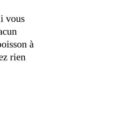
i vous 
acun 
boisson à 
ez rien 