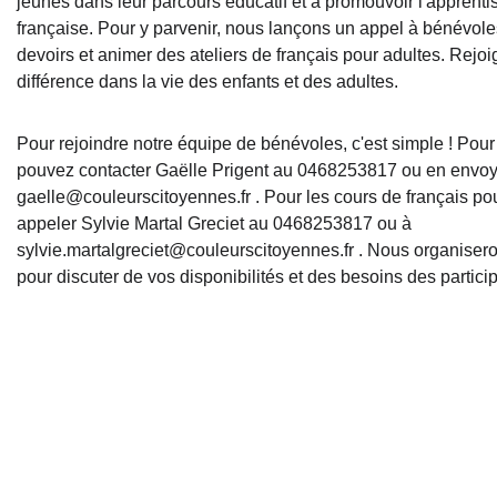
jeunes dans leur parcours éducatif et à promouvoir l'apprenti
française. Pour y parvenir, nous lançons un appel à bénévole
devoirs et animer des ateliers de français pour adultes. Rejoi
différence dans la vie des enfants et des adultes.
Pour rejoindre notre équipe de bénévoles, c'est simple ! Pour 
pouvez contacter Gaëlle Prigent au 0468253817 ou en envoya
gaelle@couleurscitoyennes.fr . Pour les cours de français po
appeler Sylvie Martal Greciet au 0468253817 ou à 
sylvie.martalgreciet@couleurscitoyennes.fr . Nous organisero
pour discuter de vos disponibilités et des besoins des particip